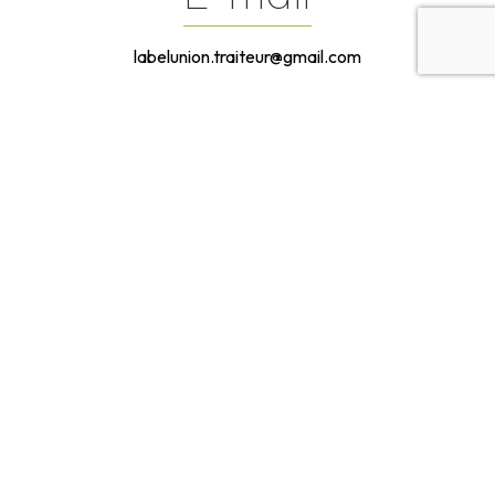
labelunion.traiteur@gmail.com
Contactez-
nous