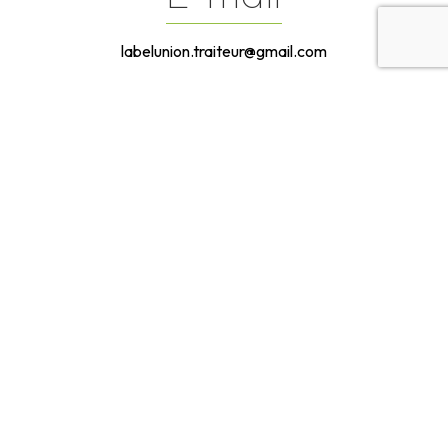
labelunion.traiteur@gmail.com
Contactez-
nous