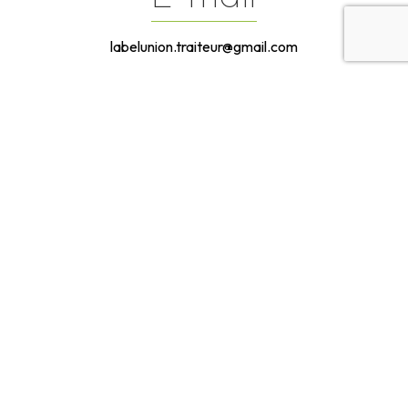
labelunion.traiteur@gmail.com
Contactez-
nous