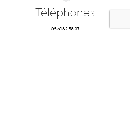
Téléphones
05 61 82 58 97
06 98 67 93 06
E-mail
labelunion.traiteur@gmail.com